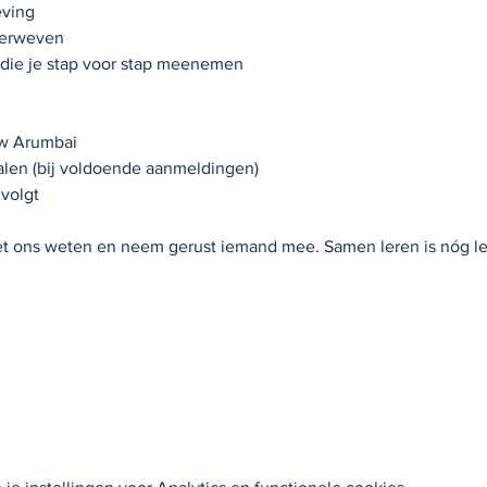
eving
 verweven
die je stap voor stap meenemen
uw Arumbai
alen (bij voldoende aanmeldingen)
 volgt
het ons weten en neem gerust iemand mee. Samen leren is nóg le