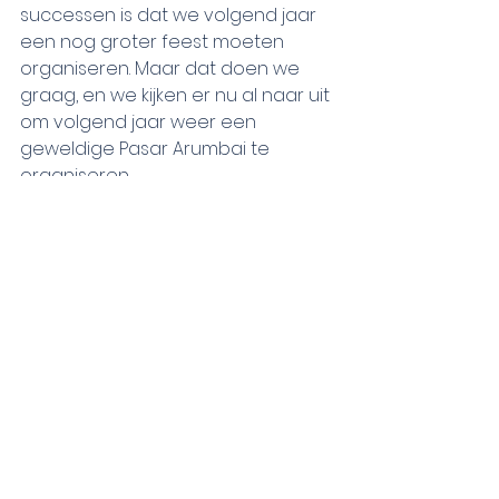
successen is dat we volgend jaar 
een nog groter feest moeten 
organiseren. Maar dat doen we 
graag, en we kijken er nu al naar uit 
om volgend jaar weer een 
geweldige Pasar Arumbai te 
organiseren.
Nogmaals, bedankt aan iedereen 
die heeft bijgedragen aan dit 
fantastische evenement. Tot 
volgend jaar!
Met vriendelijke groet,
Het Team van Arumbai