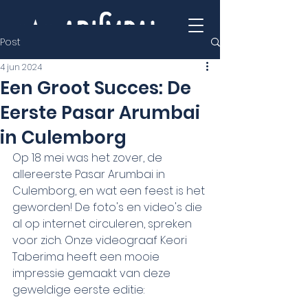
Post
4 jun 2024
Een Groot Succes: De
Eerste Pasar Arumbai
in Culemborg
Op 18 mei was het zover, de 
allereerste Pasar Arumbai in 
Culemborg, en wat een feest is het 
geworden! De foto's en video's die 
al op internet circuleren, spreken 
voor zich. Onze videograaf Keori 
Taberima heeft een mooie 
impressie gemaakt van deze 
geweldige eerste editie: