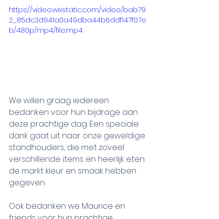
https://video.wixstatic.com/video/bab79
2_85dc3d941a0a49dba44b6ddf147f07e
b/480p/mp4/file.mp4
We willen graag iedereen 
bedanken voor hun bijdrage aan 
deze prachtige dag. Een speciale 
dank gaat uit naar onze geweldige 
standhouders, die met zoveel 
verschillende items en heerlijk eten 
de markt kleur en smaak hebben 
gegeven. 
Ook bedanken we Maurice en 
friends voor hun prachtige 