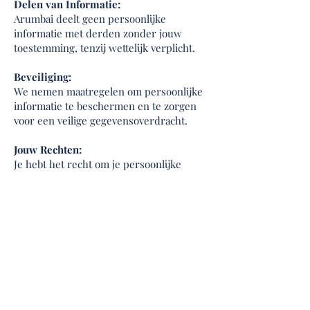
Delen van Informatie:
Arumbai deelt geen persoonlijke
informatie met derden zonder jouw
toestemming, tenzij wettelijk verplicht.
Beveiliging:
We nemen maatregelen om persoonlijke
informatie te beschermen en te zorgen
voor een veilige gegevensoverdracht.
Jouw Rechten:
Je hebt het recht om je persoonlijke
informatie in te zien, te corrigeren of te
verwijderen. Neem hiervoor contact op
via
info@arumbai.nl
.
Wijzigingen in het Privacybeleid:
Arumbai behoudt zich het recht voor om
dit privacybeleid op elk moment bij te
werken. Controleer regelmatig op
updates.